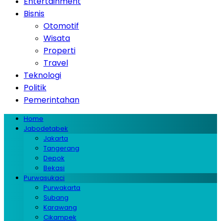
Entertainment
Bisnis
Otomotif
Wisata
Properti
Travel
Teknologi
Politik
Pemerintahan
Home
Jabodetabek
Jakarta
Tangerang
Depok
Bekasi
Purwasukaci
Purwakarta
Subang
Karawang
Cikampek