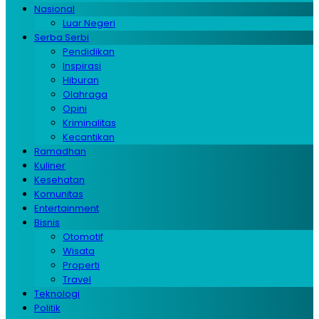
Nasional
Luar Negeri
Serba Serbi
Pendidikan
Inspirasi
Hiburan
Olahraga
Opini
Kriminalitas
Kecantikan
Ramadhan
Kuliner
Kesehatan
Komunitas
Entertainment
Bisnis
Otomotif
Wisata
Properti
Travel
Teknologi
Politik