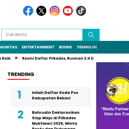
MUNITAS
ENTERTAINMENT
BISNIS
TEKNOLOGI
POLITIK
PE
aib
Resmi Daftar Pilkades, Rusman S.H Diantar Sekitar 1.000 
TRENDING
Inilah Daftar Kode Pos
Kabupaten Bekasi
Bahrudin Deklarasikan
Siap Maju di Pilkades
Muktiwari 2026, Minta
Restu dan Dukungan