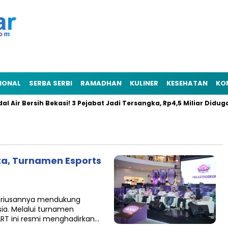
IONAL
SERBA SERBI
RAMADHAN
KULINER
KESEHATAN
KO
Air Bersih Bekasi! 3 Pejabat Jadi Tersangka, Rp4,5 Miliar Diduga R
ota, Turnamen Esports
seriusannya mendukung
ia. Melalui turnamen
ART ini resmi menghadirkan…