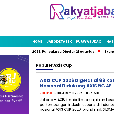
HOME
JABODETABEK
PURWASUKACI
NAS
 Rakyat HUT RI 2026, Puncaknya Digelar 21 Agustus
Skandal 
Populer
Axis Cup
AXIS CUP 2026 Digelar di 88 K
Nasional Didukung AXIS 5G AF
Jakarta
| Sabtu, 16 Mei 2026 - 11:05 WIB
Jakarta – AXIS kembali menunjukkan ke
perkembangan industri esports di Indones
nasional AXIS CUP 2026, brand milik XLSM