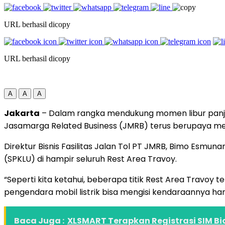
URL berhasil dicopy
URL berhasil dicopy
A
A
A
Jakarta
– Dalam rangka mendukung momen libur panjan
Jasamarga Related Business (JMRB) terus berupaya men
Direktur Bisnis Fasilitas Jalan Tol PT JMRB, Bimo Esmu
(SPKLU) di hampir seluruh Rest Area Travoy.
“Seperti kita ketahui, beberapa titik Rest Area Travoy 
pengendara mobil listrik bisa mengisi kendaraannya ha
Baca Juga :
XLSMART Terapkan Registrasi SIM Bio