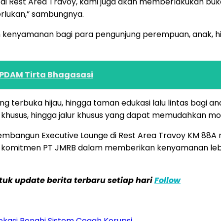
 Rest Area Travoy, kami juga akan memberlakukan buka 
rlukan,” sambungnya.
 kenyamanan bagi para pengunjung perempuan, anak, hingga
i PDAM Tirta Bhagasasi
ruang terbuka hijau, hingga taman edukasi lalu lintas bagi 
et khusus, hingga jalur khusus yang dapat memudahkan mob
membangun Executive Lounge di Rest Area Travoy KM 88A r
k komitmen PT JMRB dalam memberikan kenyamanan lebih 
k update berita terbaru setiap hari
Follow
kasi Benahi Sistem Cegah Korupsi