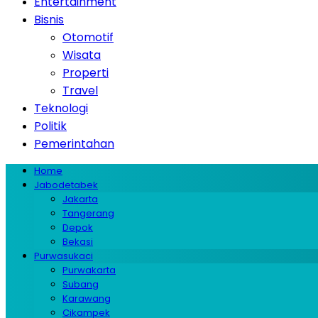
Entertainment
Bisnis
Otomotif
Wisata
Properti
Travel
Teknologi
Politik
Pemerintahan
Home
Jabodetabek
Jakarta
Tangerang
Depok
Bekasi
Purwasukaci
Purwakarta
Subang
Karawang
Cikampek