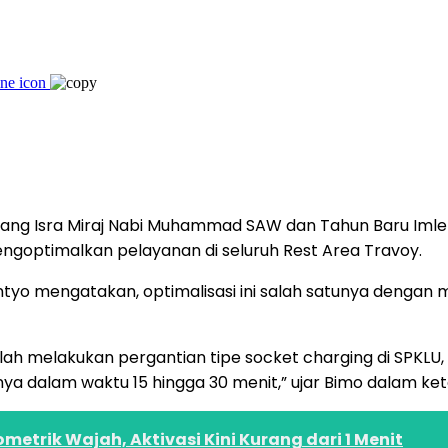
g Isra Miraj Nabi Muhammad SAW dan Tahun Baru Imlek 
goptimalkan pelayanan di seluruh Rest Area Travoy.
nantyo mengatakan, optimalisasi ini salah satunya denga
telah melakukan pergantian tipe socket charging di SPKLU
nya dalam waktu 15 hingga 30 menit,” ujar Bimo dalam ke
metrik Wajah, Aktivasi Kini Kurang dari 1 Menit