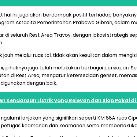
hal ini juga akan berdampak positif terhadap banyaknya j
gram Astacita Pemerintahan Prabowo Gibran, dalam mewu
ar di seluruh Rest Area Travoy, dengan lokasi strategis s
n.
auh melalui ruas tol, tidak akan kesulitan dalam mengisi 
pihaknya juga telah melakukan berbagai persiapan. Seper
datan di Rest Area, mengatur ketersediaan genset, mema
 digunakan dengan baik.
Kendaraan Listrik yang Relevan dan Siap Pakai di 
galami lonjakan yang signifikan seperti KM 88A ruas Cipu
etugas keamanan dan keamanan serta memberlakukan s