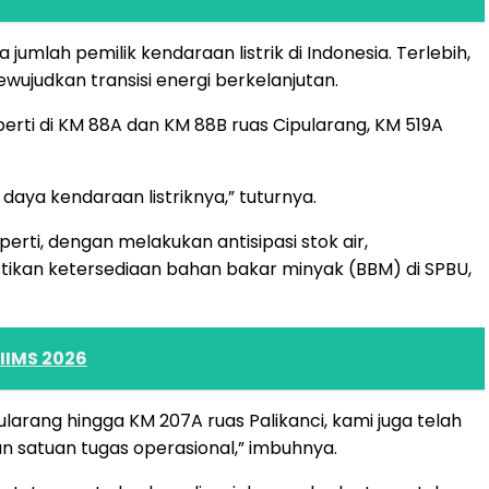
umlah pemilik kendaraan listrik di Indonesia. Terlebih,
judkan transisi energi berkelanjutan.
eperti di KM 88A dan KM 88B ruas Cipularang, KM 519A
daya kendaraan listriknya,” tuturnya.
ti, dengan melakukan antisipasi stok air,
stikan ketersediaan bahan bakar minyak (BBM) di SPBU,
IIMS 2026
larang hingga KM 207A ruas Palikanci, kami juga telah
atuan tugas operasional,” imbuhnya.