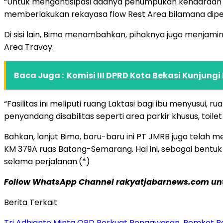
“Untuk mengantisipasi adanya penumpukan kendaraan di
memberlakukan rekayasa flow Rest Area bilamana dipe
Di sisi lain, Bimo menambahkan, pihaknya juga menjamin
Area Travoy.
Baca Juga :
Komisi III DPRD Kota Bekasi Kunjung
“Fasilitas ini meliputi ruang Laktasi bagi ibu menyusui, 
penyandang disabilitas seperti area parkir khusus, toil
Bahkan, lanjut Bimo, baru-baru ini PT JMRB juga telah 
KM 379A ruas Batang-Semarang. Hal ini, sebagai bentu
selama perjalanan.(*)
Follow WhatsApp Channel rakyatjabarnews.com untu
Berita Terkait
Tri Adhianto Minta OPD Perkuat Pengawasan, Pemkot Be