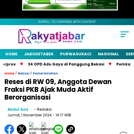
SCROLL TO CONTINUE WITH CONTENT
HOME
JABODETABEK
PURWASUKACI
NASIONAL
SER
orprov
34 OPD Adu Gaya di Panggung Bekasi
Pemkab Be
/
/
Home
Bekasi
Pemerintahan
Reses di RW 09, Anggota Dewan
Fraksi PKB Ajak Muda Aktif
Berorganisasi
Abdul Aziz
- Redaksi
Jumat, 1 November 2024
- 14:17 WIB