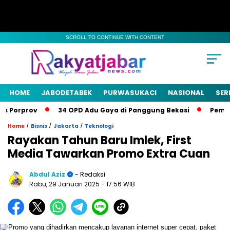
SCROLL TO CONTINUE WITH CONTENT
HOME
JABODETABEK
PURWASUKACI
NASIONAL
SER
Porprov
34 OPD Adu Gaya di Panggung Bekasi
Pemkab B
/
/
/
Home
Bisnis
Jakarta
Teknologi
Rayakan Tahun Baru Imlek, First
Media Tawarkan Promo Extra Cuan
Abdul Aziz
- Redaksi
Rabu, 29 Januari 2025
- 17:56 WIB