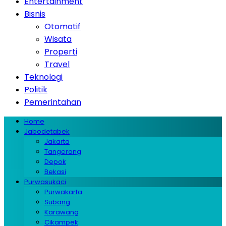
Entertainment
Bisnis
Otomotif
Wisata
Properti
Travel
Teknologi
Politik
Pemerintahan
Home
Jabodetabek
Jakarta
Tangerang
Depok
Bekasi
Purwasukaci
Purwakarta
Subang
Karawang
Cikampek