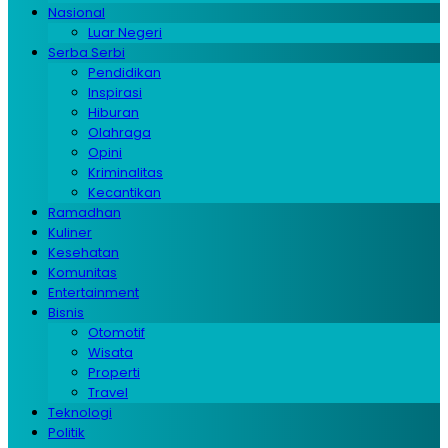
Nasional
Luar Negeri
Serba Serbi
Pendidikan
Inspirasi
Hiburan
Olahraga
Opini
Kriminalitas
Kecantikan
Ramadhan
Kuliner
Kesehatan
Komunitas
Entertainment
Bisnis
Otomotif
Wisata
Properti
Travel
Teknologi
Politik