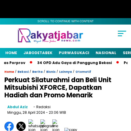
SCROLL TO CONTINUE WITH CONTENT
HOME
JABODETABEK
PURWASUKACI
NASIONAL
SER
as Porprov
34 OPD Adu Gaya di Panggung Bekasi
Pemka
/
/
/
/
/
Home
Bekasi
Berita
Bisnis
Lainnya
Otomotif
Perkuat Silaturahmi dan Beli Unit
Mitsubishi XFORCE, Dapatkan
Hadiah dan Promo Menarik
Abdul Aziz
- Redaksi
Minggu, 28 April 2024
- 23:06 WIB