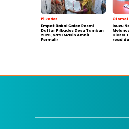
Pilkades
Otomoti
Empat Bakal Calon Resmi
Isuzu N
Daftar Pilkades Desa Tambun
Meluncu
2026, Satu Masih Ambil
Diesel 
Formulir
road da