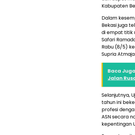
Kabupaten Beka
Dalam kesemp
Bekasi juga t
di empat titi
Safari Ramad
Rabu (8/5) kem
Supria Atmaj
Baca Juga 
Jalan Rus
Selanjutnya,
tahun ini bek
profesi deng
ASN secara no
kepentingan 