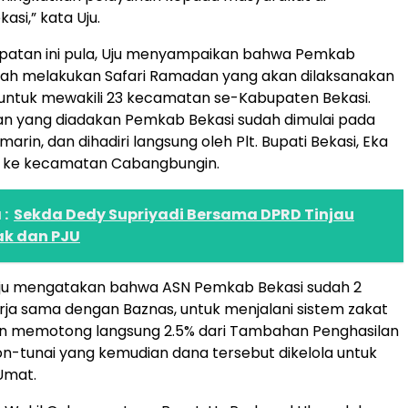
si,” kata Uju.
atan ini pula, Uju menyampaikan bahwa Pemkab
elah melakukan Safari Ramadan yang akan dilaksanakan
k untuk mewakili 23 kecamatan se-Kabupaten Bekasi.
an yang diadakan Pemkab Bekasi sudah dimulai pada
arin, dan dihadiri langsung oleh Plt. Bupati Bekasi, Eka
a ke kecamatan Cabangbungin.
:
Sekda Dedy Supriyadi Bersama DPRD Tinjau
ak dan PJU
 Uju mengatakan bahwa ASN Pemkab Bekasi sudah 2
erja sama dengan Baznas, untuk menjalani sistem zakat
an memotong langsung 2.5% dari Tambahan Penghasilan
n-tunai yang kemudian dana tersebut dikelola untuk
Umat.