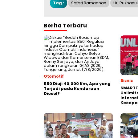
Tag :
Safari Ramadhan
Uu Ruzhanul
Berita Terbaru
Otomotif
Bisnis
B50 Diuji 40.000 Km, Apa yang
SMARTF
Terjadi pada Kendaraan
Unlimit
Diesel?
Interne
Kecepa