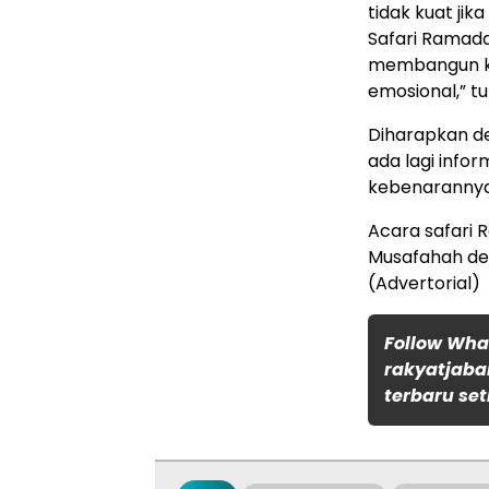
tidak kuat ji
Safari Ramada
membangun k
emosional,” tu
Diharapkan de
ada lagi infor
kebenarannya
Acara safari
Musafahah den
(Advertorial)
Follow Wh
rakyatjaba
terbaru set