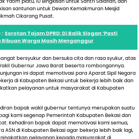
 Yatim piatu, 10 Bingkisan untuk Santri Salafiah, dan
ngkisan santunan untuk Dewan Kemakmuran Mesjid
ikmah Cikarang Pusat.
:
Sorotan Tajam DPRD: Di Balik Slogan ‘Pasti
da Ribuan Warga Masih Menganggur
angat bersyukur dan bersuka cita dan rasa syukur, atas
akil Gubernur Jawa Barat beserta rombongannya.
unjungan ini dapat memotivasi para Aparat Sipil Negara
kerja di Kabupaten Bekasi untuk bekerja lebih baik dan
katkan pelayanan untuk masyarakat di Kabupaten
diran bapak wakil gubernur tentunya merupakan suatu
bagi kami segenap Pemerintah Kabupaten Bekasi dan
kat. Kehadiran bapak dapat memotivasi kami semua,
a ASN di Kabupaten Bekasi agar bekerja lebih baik lagi,
ningkatkan pelayanan kepada masyarakat di