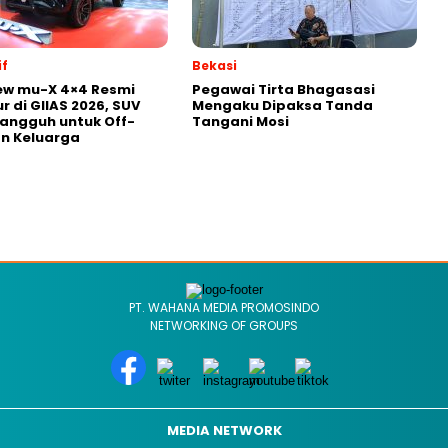
f
Bekasi
ew mu-X 4×4 Resmi
Pegawai Tirta Bhagasasi
r di GIIAS 2026, SUV
Mengaku Dipaksa Tanda
Tangguh untuk Off-
Tangani Mosi
n Keluarga
PT. WAHANA MEDIA PROMOSINDO
NETWORKING OF GROUPS
MEDIA NETWORK