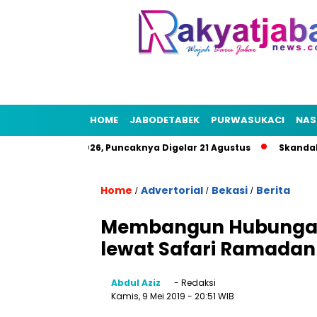
HOME
JABODETABEK
PURWASUKACI
NAS
at HUT RI 2026, Puncaknya Digelar 21 Agustus
Skandal Air B
Home
Advertorial
Bekasi
Berita
/
/
/
Membangun Hubungan 
lewat Safari Ramadan
Abdul Aziz
- Redaksi
Kamis, 9 Mei 2019
- 20:51 WIB