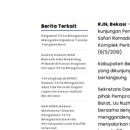
RJN, Bekasi
–
Berita Terkait
kunjungan Pe
Pegawai Tirta Bhagasasi
Safari Ramada
Mengaku Dipaksa Tanda
Komplek Perk
Tangani Mosi
(9/5/2019).
Kuasa Hukum MSB
Bantah Ada Rekening
Kabupaten Be
Pribadi di Kasus Dugaan
Korupsi Tirta Bhagasasi
yang dikunjun
berlangsung.
Terungkap di DPRD!
Dewas Tirta Bhagasasi
Akui Tak Pernah Dapat
Sekretaris D
Laporan Kasus Hukum
pihak Pempro
Eks Direksi
Barat, Uu Ruz
RDP DPRD Bekasi
bersama deng
Memanas! Dewan
Pengawas Tirta
menggandeng 
Bhagasasi Diserbu
menyalurkan s
Pertanyaan soal Konflik
Internal