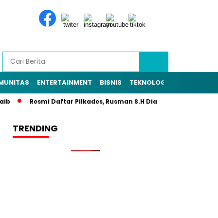
MUNITAS
ENTERTAINMENT
BISNIS
TEKNOLOGI
POLITIK
PE
Resmi Daftar Pilkades, Rusman S.H Diantar Sekitar 1.000 Warga
TRENDING