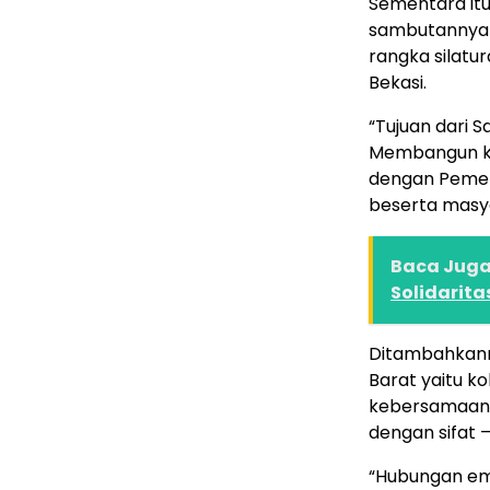
Sementara itu
sambutannya 
rangka silat
Bekasi.
“Tujuan dari 
Membangun ke
dengan Pemer
beserta masy
Baca Juga 
Solidarita
Ditambahkanny
Barat yaitu k
kebersamaan t
dengan sifat –
“Hubungan emo