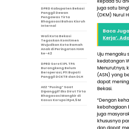
kepada 50 anak
juga satu bi
DPRD Kabupaten Bekasi
Panggil Dewan
(DKM) Nurul H
Pengawas Tirta
Bhagasasi Bahas Kisruh
Internal
Baca Juga 
Wali Kota Bekasi
Kerja’, A
Tegaskan Komitmen
Wujudkan Kota Ramah
Anak di Peringatan HAN
Uju mengaku s
ke-42
kedatangan W
DPRD Soroti IPL TPA
Menurutnya, k
Burangkeng Belum
Beroperasi, Plt Bupati
(ASN) yang be
Panggil DCKTR dan DLH
dapat mening
AEZ “Pusing” Saat
Bekasi.
Dipanggil! Eks Dirut Tirta
Bhagasasi Mangkir di
“Dengan keha
Kasus Korupsi Rp4,5 M
kebahagiaan 
juga masyara
khususnya par
dan dapat me