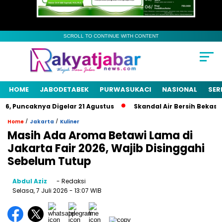
SCROLL TO CONTINUE WITH CONTENT
HOME
JABODETABEK
PURWASUKACI
NASIONAL
SER
, Puncaknya Digelar 21 Agustus
Skandal Air Bersih Bekasi! 3 
/
/
Home
Jakarta
Kuliner
Masih Ada Aroma Betawi Lama di
Jakarta Fair 2026, Wajib Disinggahi
Sebelum Tutup
Abdul Aziz
- Redaksi
Selasa, 7 Juli 2026
- 13:07 WIB