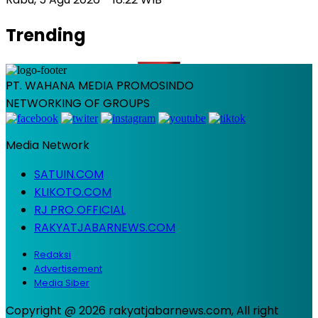
Trending
PT. WAHANA MEDIA PROMOSINDO
NETWORKING OF GROUPS
Media Network
SATUIN.COM
KLIKOTO.COM
RJ PRO OFFICIAL
RAKYATJABARNEWS.COM
Redaksi
Advertisement
Media Siber
Copyright @ 2026 rakyatjabarnews.com, All right