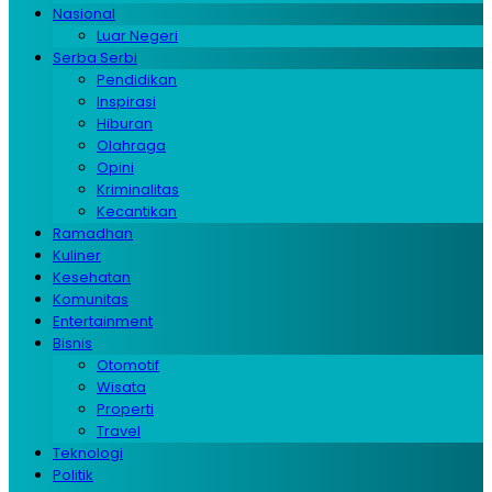
Nasional
Luar Negeri
Serba Serbi
Pendidikan
Inspirasi
Hiburan
Olahraga
Opini
Kriminalitas
Kecantikan
Ramadhan
Kuliner
Kesehatan
Komunitas
Entertainment
Bisnis
Otomotif
Wisata
Properti
Travel
Teknologi
Politik