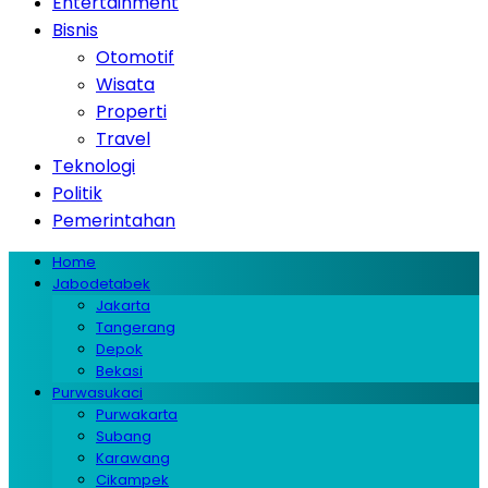
Entertainment
Bisnis
Otomotif
Wisata
Properti
Travel
Teknologi
Politik
Pemerintahan
Home
Jabodetabek
Jakarta
Tangerang
Depok
Bekasi
Purwasukaci
Purwakarta
Subang
Karawang
Cikampek