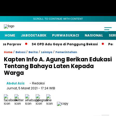
SCROLL TO CONTINUE WITH CONTENT
HOME
JABODETABEK
PURWASUKACI
NASIONAL
SER
orprov
34 OPD Adu Gaya di Panggung Bekasi
Pemkab Bek
/
/
/
/
Home
Bekasi
Berita
Lainnya
Pemerintahan
Kapten Info A. Agung Berikan Edukasi
Tentang Bahaya Laten Kepada
Warga
Abdul Aziz
- Redaksi
Jumat, 5 Maret 2021
- 17:24 WIB