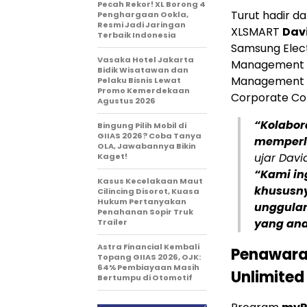
Pecah Rekor! XL Borong 4
Turut hadir d
Penghargaan Ookla,
Resmi Jadi Jaringan
XLSMART
Davi
Terbaik Indonesia
Samsung Elect
Vasaka Hotel Jakarta
Management
Bidik Wisatawan dan
Management
Pelaku Bisnis Lewat
Promo Kemerdekaan
Corporate Com
Agustus 2026
“Kolabor
Bingung Pilih Mobil di
GIIAS 2026? Coba Tanya
memperlu
OLA, Jawabannya Bikin
ujar Davi
Kaget!
“Kami in
Kasus Kecelakaan Maut
khususn
Cilincing Disorot, Kuasa
Hukum Pertanyakan
unggulan
Penahanan Sopir Truk
yang and
Trailer
Astra Financial Kembali
Penawaran
Topang GIIAS 2026, OJK:
64% Pembiayaan Masih
Unlimited
Bertumpu di Otomotif