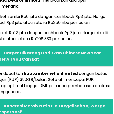
RIO Deal Unlimited
menawarkan dua opsi
 menarik:
aket senilai Rp6 juta dengan cashback Rp3 juta. Harga
adi Rp3 juta atau setara Rp250 ribu per bulan.
Paket Rp12 juta dengan cashback Rp7 juta. Harga efektif
uta atau setara Rp208.333 per bulan.
:
Harper Cikarang Hadirkan Chinese New Year
ner All You Can Eat
endapatkan
kuota internet unlimited
dengan batas
jar (FUP) 350GB/bulan. Setelah mencapai FUP,
tap optimal hingga 10Mbps tanpa pembatasan aplikasi
enggunaan.
:
Koperasi Merah Putih Picu Kegelisahan, Warga
nsparansi!