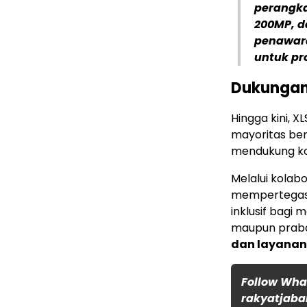
perangka
200MP, d
penawara
untuk pr
Dukungan
Hingga kini, 
mayoritas ber
mendukung kon
Melalui kolab
mempertegas 
inklusif bagi
maupun praba
dan layanan 
Follow Wh
rakyatjaba