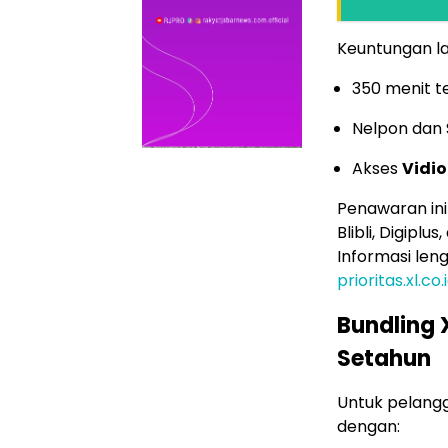
Keuntungan lai
350 menit t
Nelpon dan 
Akses
Vidio
Penawaran ini 
Blibli, Digipl
Informasi len
prioritas.xl.
Bundling 
Setahun
Untuk pelangg
dengan: