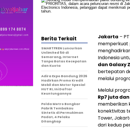
Jakarta
– PT
Berita Terkait
memperkuat po
SMARTFREN Luncurkan
menghadirkan 
Unlimited 5G di
Indonesia unt
Semarang, Internet
Tanpa Batas Kecepatan
dan Galaxy Z
dan Kuota
bertepatan de
Adira Expo Bandung 2026
melalui prog
Hadirkan Promo Kredit
Mobil dan Motor Spesial
HUT RI, Ini Daftar
Melalui progr
Keuntungannya
Rp7 juta dan
memberikan k
Polda Metro Bongkar
Pabrik Tembakau
konektivitas 
Sintetis di Permukiman
Padat, 4 Pelaku
Tower, Jakarta
Ditangkap
dari kedua pe