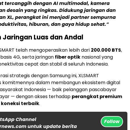
t tercanggih dengan AI multimodal, kamera
an desain yang ringkas. Didukung jaringan dan
n XL, perangkat ini menjadi partner sempurna
oduktivitas, hiburan, dan gaya hidup sehat.”
 Jaringan Luas dan Andal
XLSMART telah mengoperasikan lebih dari
200.000 BTS
,
basis 4G, serta jaringan
fiber optik
nasional yang
ektivitas cepat dan stabil di seluruh Indonesia.
orasi strategis dengan Samsung ini, XLSMART
komitmennya dalam membangun ekosistem digital
 masyarakat Indonesia — baik pelanggan pascabayar
yar — dengan akses terhadap
perangkat premium
koneksi terbaik
.
atsApp Channel
Follow
rnews.com untuk update berita