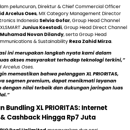
alam peluncuran, Direktur & Chief Commercial Officer
d Arcelus Oses
, MX Category Management Director
ronics Indonesia
Selvia Gofar
, Group Head Channel
 XLSMART
Junius Koestadi
, Group Head Direct Channel
Muhamad Novan Dilandy
, serta Group Head
munications & Sustainability
Reza Zahid Mirza
.
asi ini merupakan langkah nyata kami dalam
as akses masyarakat terhadap teknologi terkini,”
d Arcelus Oses.
gin memastikan bahwa pelanggan XL PRIORITAS,
ya segmen premium, dapat menikmati layanan
 dengan nilai terbaik dan dukungan jaringan luas
al.”
 Bundling XL PRIORITAS: Internet
 & Cashback Hingga Rp7 Juta