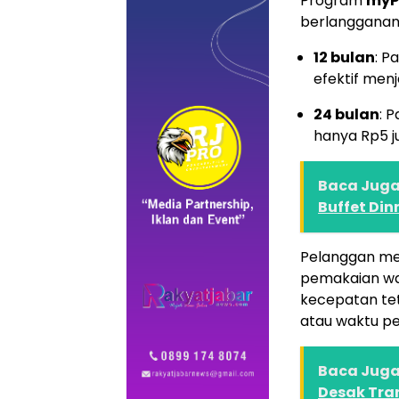
Program
myP
berlangganan
12 bulan
: P
efektif menj
24 bulan
: 
hanya Rp5 j
Baca Juga 
Buffet Din
Pelanggan m
pemakaian wa
kecepatan te
atau waktu p
Baca Juga 
Desak Tra