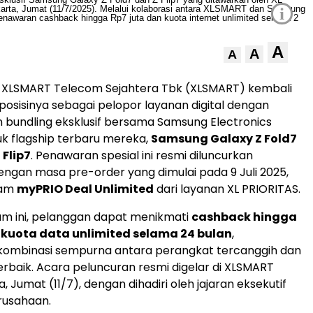
i
A
A
A
 XLSMART Telecom Sejahtera Tbk (XLSMART) kembali
sisinya sebagai pelopor layanan digital dengan
bundling eksklusif bersama Samsung Electronics
uk flagship terbaru mereka,
Samsung Galaxy Z Fold7
 Flip7
. Penawaran spesial ini resmi diluncurkan
ngan masa pre-order yang dimulai pada 9 Juli 2025,
ram
myPRIO Deal Unlimited
dari layanan XL PRIORITAS.
am ini, pelanggan dapat menikmati
cashback hingga
 kuota data unlimited selama 24 bulan
,
ombinasi sempurna antara perangkat tercanggih dan
terbaik. Acara peluncuran resmi digelar di XLSMART
, Jumat (11/7), dengan dihadiri oleh jajaran eksekutif
rusahaan.