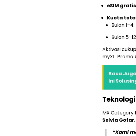
eSIM gratis
Kuota tota
Bulan 1–4
Bulan 5–1
Aktivasi cuku
myXL. Promo be
Baca Juga 
Ini Solusiny
Teknologi
MX Category 
Selvia Gofar
“Kami me