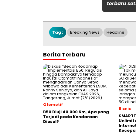
terbaru set
Tag :
Breaking News
Headline
Berita Terbaru
Otomotif
Bisnis
B50 Diuji 40.000 Km, Apa yang
SMARTF
Terjadi pada Kendaraan
Unlimit
Diesel?
Interne
Kecepa