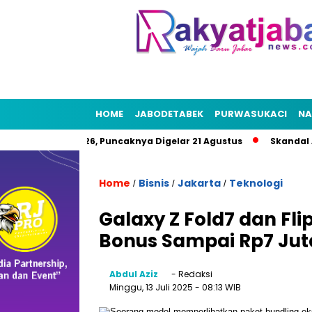
HOME
JABODETABEK
PURWASUKACI
NA
t HUT RI 2026, Puncaknya Digelar 21 Agustus
Skandal Air Ber
Home
Bisnis
Jakarta
Teknologi
/
/
/
Galaxy Z Fold7 dan Fli
Bonus Sampai Rp7 Jut
Abdul Aziz
- Redaksi
Minggu, 13 Juli 2025
- 08:13 WIB