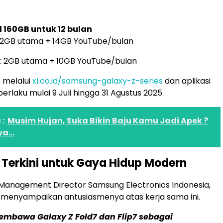
l 160GB untuk 12 bulan
: 2GB utama + 14GB YouTube/bulan
2: 2GB utama + 10GB YouTube/bulan
p melalui
xl.co.id/samsung-galaxy-z-series
dan aplikasi
rlaku mulai 9 Juli hingga 31 Agustus 2025.
:
Musim Hujan, Suka Bikin Baju Kamu Jadi Apek ?
a...
 Terkini untuk Gaya Hidup Modern
Management Director Samsung Electronics Indonesia,
, menyampaikan antusiasmenya atas kerja sama ini.
mbawa Galaxy Z Fold7 dan Flip7 sebagai