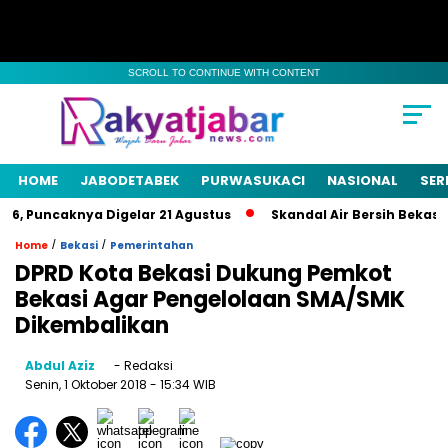
SCROLL TO CONTINUE WITH CONTENT
HOME
JABODETABEK
PURWASUKACI
NASIONAL
SER
, Puncaknya Digelar 21 Agustus
Skandal Air Bersih Bekasi! 3
/
/
Home
Bekasi
Pemerintahan
DPRD Kota Bekasi Dukung Pemkot
Bekasi Agar Pengelolaan SMA/SMK
Dikembalikan
Abdul Aziz
- Redaksi
Senin, 1 Oktober 2018
- 15:34 WIB