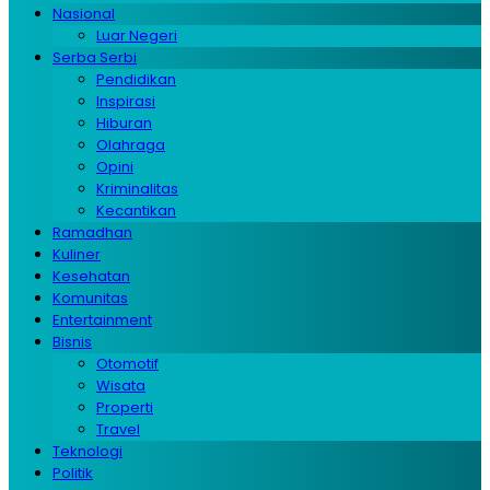
Nasional
Luar Negeri
Serba Serbi
Pendidikan
Inspirasi
Hiburan
Olahraga
Opini
Kriminalitas
Kecantikan
Ramadhan
Kuliner
Kesehatan
Komunitas
Entertainment
Bisnis
Otomotif
Wisata
Properti
Travel
Teknologi
Politik