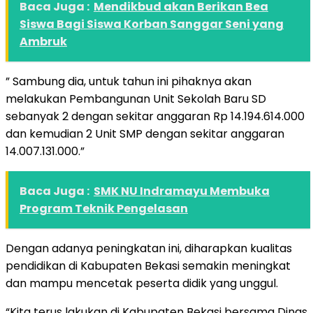
Baca Juga :
Mendikbud akan Berikan Bea
Siswa Bagi Siswa Korban Sanggar Seni yang
Ambruk
” Sambung dia, untuk tahun ini pihaknya akan
melakukan Pembangunan Unit Sekolah Baru SD
sebanyak 2 dengan sekitar anggaran Rp 14.194.614.000
dan kemudian 2 Unit SMP dengan sekitar anggaran
14.007.131.000.”
Baca Juga :
SMK NU Indramayu Membuka
Program Teknik Pengelasan
Dengan adanya peningkatan ini, diharapkan kualitas
pendidikan di Kabupaten Bekasi semakin meningkat
dan mampu mencetak peserta didik yang unggul.
“Kita terus lakukan di Kabupaten Bekasi bersama Dinas