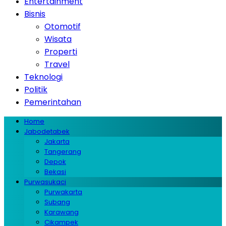
Entertainment
Bisnis
Otomotif
Wisata
Properti
Travel
Teknologi
Politik
Pemerintahan
Home
Jabodetabek
Jakarta
Tangerang
Depok
Bekasi
Purwasukaci
Purwakarta
Subang
Karawang
Cikampek