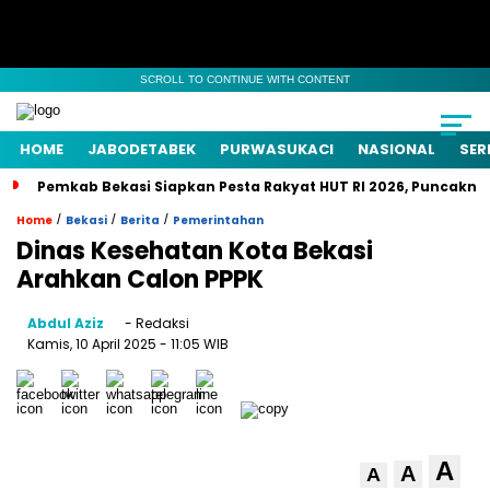
SCROLL TO CONTINUE WITH CONTENT
HOME
JABODETABEK
PURWASUKACI
NASIONAL
SER
Pemkab Bekasi Siapkan Pesta Rakyat HUT RI 2026, Puncaknya
/
/
/
Home
Bekasi
Berita
Pemerintahan
Dinas Kesehatan Kota Bekasi
Arahkan Calon PPPK
Abdul Aziz
- Redaksi
Kamis, 10 April 2025
- 11:05 WIB
A
A
A