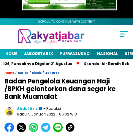
SCROLL TO CONTINUE WITH CONTENT
HOME
JABODETABEK
PURWASUKACI
NASIONAL
SER
6, Puncaknya Digelar 21 Agustus
Skandal Air Bersih Bekasi! 
/
/
/
Home
Berita
Bisnis
Jakarta
Badan Pengelola Keuangan Haji
/BPKH gelontorkan dana segar ke
Bank Muamalat
Abdul Aziz
- Redaksi
Rabu, 5 Januari 2022
- 06:02 WIB