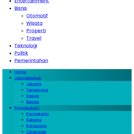
Entertainment
Bisnis
Otomotif
Wisata
Properti
Travel
Teknologi
Politik
Pemerintahan
Home
Jabodetabek
Jakarta
Tangerang
Depok
Bekasi
Purwasukaci
Purwakarta
Subang
Karawang
Cikampek