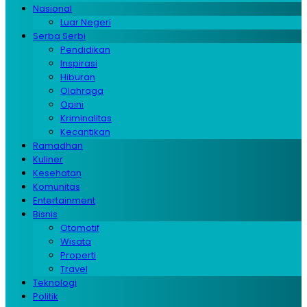
Nasional
Luar Negeri
Serba Serbi
Pendidikan
Inspirasi
Hiburan
Olahraga
Opini
Kriminalitas
Kecantikan
Ramadhan
Kuliner
Kesehatan
Komunitas
Entertainment
Bisnis
Otomotif
Wisata
Properti
Travel
Teknologi
Politik