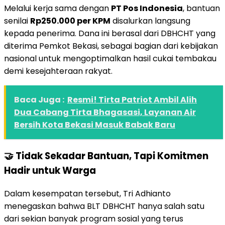
Melalui kerja sama dengan
PT Pos Indonesia
, bantuan
senilai
Rp250.000 per KPM
disalurkan langsung
kepada penerima. Dana ini berasal dari DBHCHT yang
diterima Pemkot Bekasi, sebagai bagian dari kebijakan
nasional untuk mengoptimalkan hasil cukai tembakau
demi kesejahteraan rakyat.
Baca Juga :
Resmi! Tirta Patriot Ambil Alih
Dua Cabang Tirta Bhagasasi, Layanan Air
Bersih Kota Bekasi Masuk Babak Baru
🤝
Tidak Sekadar Bantuan, Tapi Komitmen
Hadir untuk Warga
Dalam kesempatan tersebut, Tri Adhianto
menegaskan bahwa BLT DBHCHT hanya salah satu
dari sekian banyak program sosial yang terus