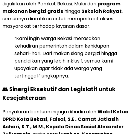
digulirkan oleh Pemkot Bekasi. Mulai dari
program
makanan bergizi gratis
hingga
Sekolah Rakyat
,
semuanya diarahkan untuk memperkuat akses
masyarakat terhadap layanan dasar.
“Kami ingin warga Bekasi merasakan
kehadiran pemerintah dalam kehidupan
sehari-hari. Dari makan siang bergizi hingga
pendidikan yang lebih inklusif, semua kami
upayakan agar tidak ada warga yang
tertinggal,” ungkapnya.
👥
Sinergi Eksekutif dan Legislatif untuk
Kesejahteraan
Penyaluran bantuan ini juga dihadiri oleh
Wakil Ketua
DPRD Kota Bekasi, Faisal, S.E.
,
Camat Jatiasih
Ashari, S.T., M.M.
,
Kepala Dinas Sosial Alexander