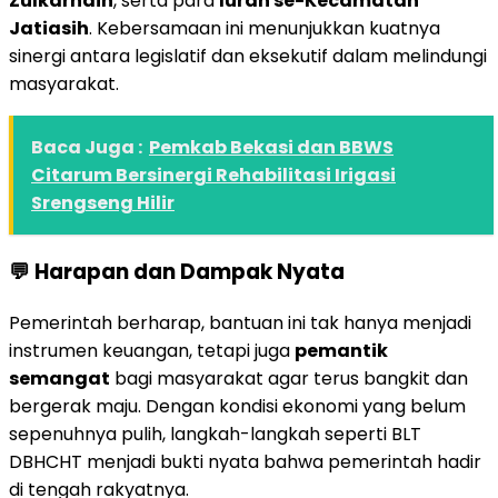
Zulkarnain
, serta para
lurah se-Kecamatan
Jatiasih
. Kebersamaan ini menunjukkan kuatnya
sinergi antara legislatif dan eksekutif dalam melindungi
masyarakat.
Baca Juga :
Pemkab Bekasi dan BBWS
Citarum Bersinergi Rehabilitasi Irigasi
Srengseng Hilir
💬
Harapan dan Dampak Nyata
Pemerintah berharap, bantuan ini tak hanya menjadi
instrumen keuangan, tetapi juga
pemantik
semangat
bagi masyarakat agar terus bangkit dan
bergerak maju. Dengan kondisi ekonomi yang belum
sepenuhnya pulih, langkah-langkah seperti BLT
DBHCHT menjadi bukti nyata bahwa pemerintah hadir
di tengah rakyatnya.