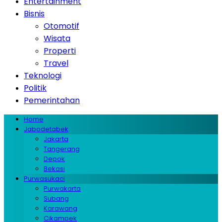
Entertainment
Bisnis
Otomotif
Wisata
Properti
Travel
Teknologi
Politik
Pemerintahan
Home
Jabodetabek
Jakarta
Tangerang
Depok
Bekasi
Purwasukaci
Purwakarta
Subang
Karawang
Cikampek