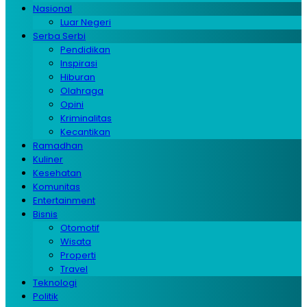
Nasional
Luar Negeri
Serba Serbi
Pendidikan
Inspirasi
Hiburan
Olahraga
Opini
Kriminalitas
Kecantikan
Ramadhan
Kuliner
Kesehatan
Komunitas
Entertainment
Bisnis
Otomotif
Wisata
Properti
Travel
Teknologi
Politik