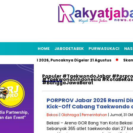
HOME
JABODETABEK
PURWASUKACI
NAS
a Rakyat HUT RI 2026, Puncaknya Digelar 21 Agustus
Skandal
Populer
#TaekwondoJabar #Porprov
#TaekwondoIndonesia #KotaBekasi 
#BanggaJawaBarat
PORPROV Jabar 2026 Resmi Di
Kick-Off Cabang Taekwondo d
Bekasi
|
Olahraga
|
Pemerintahan
| Jumat, 31 Ok
Bekasi – Arena GOR Bang Yan Kota Beka
Sebanyak 365 atlet taekwondo dari 27 k