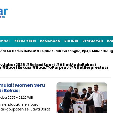
IONAL
SERBA SERBI
RAMADHAN
KULINER
KESEHATAN
KO
 Air Bersih Bekasi! 3 Pejabat Jadi Tersangka, Rp4,5 Miliar Diduga 
Jabar2026 #BekasiSport #AtletMudaBekasi
#SportBekasi #RoadToPorprov #AtletBerprestasi
mulai! Momen Seru
i Bekasi
tober 2025 - 22:22 WIB
si mendadak membara!
ota/kabupaten se-Jawa Barat