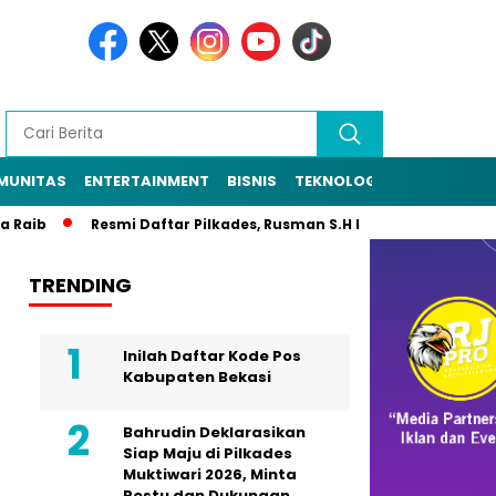
MUNITAS
ENTERTAINMENT
BISNIS
TEKNOLOGI
POLITIK
PE
Raib
Resmi Daftar Pilkades, Rusman S.H Diantar Sekitar 1.000
TRENDING
Inilah Daftar Kode Pos
Kabupaten Bekasi
Bahrudin Deklarasikan
Siap Maju di Pilkades
Muktiwari 2026, Minta
Restu dan Dukungan