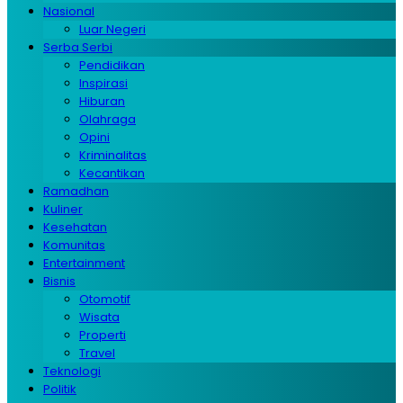
Nasional
Luar Negeri
Serba Serbi
Pendidikan
Inspirasi
Hiburan
Olahraga
Opini
Kriminalitas
Kecantikan
Ramadhan
Kuliner
Kesehatan
Komunitas
Entertainment
Bisnis
Otomotif
Wisata
Properti
Travel
Teknologi
Politik