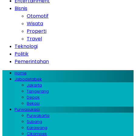
Entertainment
Bisnis
Otomotif
Wisata
Properti
Travel
Teknologi
Politik
Pemerintahan
Home
Jabodetabek
Jakarta
Tangerang
Depok
Bekasi
Purwasukaci
Purwakarta
Subang
Karawang
Cikampek