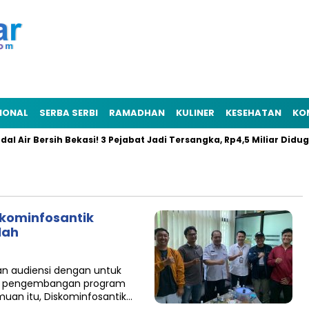
IONAL
SERBA SERBI
RAMADHAN
KULINER
KESEHATAN
KO
l Air Bersih Bekasi! 3 Pejabat Jadi Tersangka, Rp4,5 Miliar Diduga
skominfosantik
lah
an audiensi dengan untuk
dan pengembangan program
uan itu, Diskominfosantik…