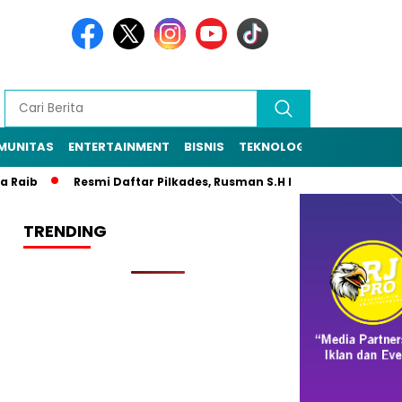
MUNITAS
ENTERTAINMENT
BISNIS
TEKNOLOGI
POLITIK
PE
 Raib
Resmi Daftar Pilkades, Rusman S.H Diantar Sekitar 1.00
TRENDING