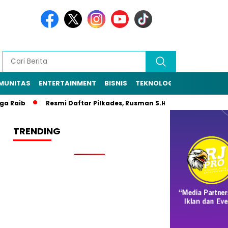
MUNITAS
ENTERTAINMENT
BISNIS
TEKNOLOGI
POLITIK
PE
a Raib
Resmi Daftar Pilkades, Rusman S.H Diantar Sekitar 1.0
TRENDING