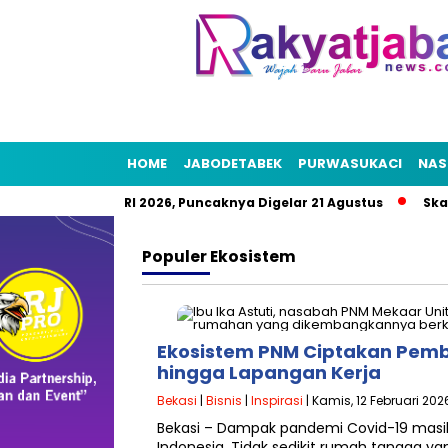
HOME
JABODETABEK
PURWASUKACI
NAS
sta Rakyat HUT RI 2026, Puncaknya Digelar 21 Agustus
Skand
Populer
Ekosistem
Ekosistem PNM Ciptakan Pemb
hingga Lapangan Kerja
Bekasi
|
Bisnis
|
Inspirasi
| Kamis, 12 Februari 202
Bekasi – Dampak pandemi Covid-19 masih
Indonesia. Tidak sedikit rumah tangga y