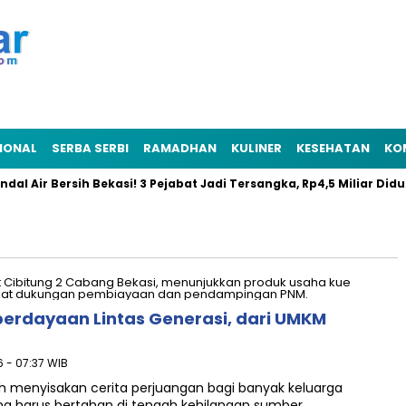
IONAL
SERBA SERBI
RAMADHAN
KULINER
KESEHATAN
KO
al Air Bersih Bekasi! 3 Pejabat Jadi Tersangka, Rp4,5 Miliar Didug
erdayaan Lintas Generasi, dari UMKM
6 - 07:37 WIB
 menyisakan cerita perjuangan bagi banyak keluarga
ang harus bertahan di tengah kehilangan sumber…