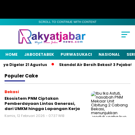
SCROLL TO CONTINUE WITH CONTENT
HOME
JABODETABEK
PURWASUKACI
NASIONAL
SER
ya Digelar 21 Agustus
Skandal Air Bersih Bekasi! 3 Pejabat J
Populer
Cake
Bekasi
Ekosistem PNM Ciptakan
Pemberdayaan Lintas Generasi,
dari UMKM hingga Lapangan Kerja
Kamis, 12 Februari 2026 - 07:37 WIB