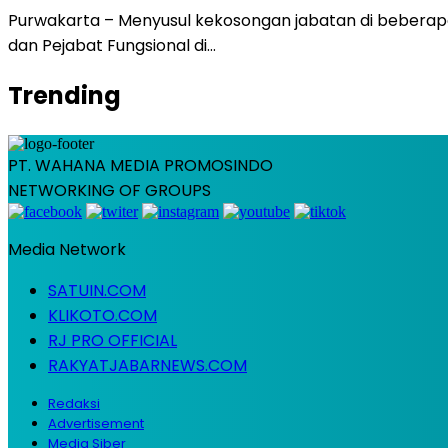
Purwakarta – Menyusul kekosongan jabatan di beberapa
dan Pejabat Fungsional di…
Trending
PT. WAHANA MEDIA PROMOSINDO
NETWORKING OF GROUPS
Media Network
SATUIN.COM
KLIKOTO.COM
RJ PRO OFFICIAL
RAKYATJABARNEWS.COM
Redaksi
Advertisement
Media Siber