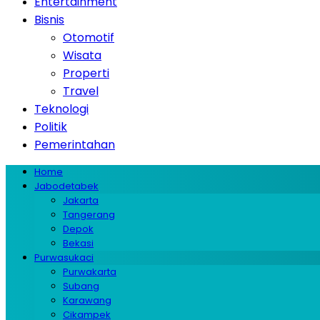
Entertainment
Bisnis
Otomotif
Wisata
Properti
Travel
Teknologi
Politik
Pemerintahan
Home
Jabodetabek
Jakarta
Tangerang
Depok
Bekasi
Purwasukaci
Purwakarta
Subang
Karawang
Cikampek