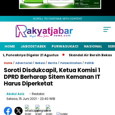
SCROLL TO CONTINUE WITH CONTENT
HOME
JABODETABEK
PURWASUKACI
NASIONAL
SER
 Puncaknya Digelar 21 Agustus
Skandal Air Bersih Bekasi! 3 
/
/
/
/
/
Home
Advertorial
Bekasi
Berita
Pemerintahan
Politik
Soroti Disdukcapil, Ketua Komisi 1
DPRD Berharap Sitem Kemanan IT
Harus Diperketat
Abdul Aziz
- Redaksi
Selasa, 15 Juni 2021
- 23:40 WIB