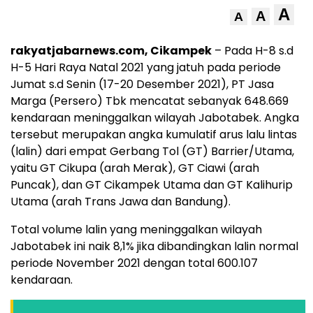
A
A
A
rakyatjabarnews.com, Cikampek
– Pada H-8 s.d
H-5 Hari Raya Natal 2021 yang jatuh pada periode
Jumat s.d Senin (17-20 Desember 2021), PT Jasa
Marga (Persero) Tbk mencatat sebanyak 648.669
kendaraan meninggalkan wilayah Jabotabek. Angka
tersebut merupakan angka kumulatif arus lalu lintas
(lalin) dari empat Gerbang Tol (GT) Barrier/Utama,
yaitu GT Cikupa (arah Merak), GT Ciawi (arah
Puncak), dan GT Cikampek Utama dan GT Kalihurip
Utama (arah Trans Jawa dan Bandung).
Total volume lalin yang meninggalkan wilayah
Jabotabek ini naik 8,1% jika dibandingkan lalin normal
periode November 2021 dengan total 600.107
kendaraan.