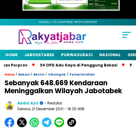
SCROLL TO CONTINUE WITH CONTENT
HOME
JABODETABEK
PURWASUKACI
NASIONAL
SER
as Porprov
34 OPD Adu Gaya di Panggung Bekasi
Pemkab
/
/
/
/
Home
Bekasi
Berita
Cikampek
Pemerintahan
Sebanyak 648.669 Kendaraan
Meninggalkan Wilayah Jabotabek
Abdul Aziz
- Redaksi
Selasa, 21 Desember 2021
- 18:25 WIB