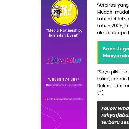
“Aspirasi yan
Mudah-mudahan
tahun ini. Ini 
tahun 2025, k
akrab disapa
Baca Juga 
Masyaraka
“Saya pikir d
triliun, semua
Bekasi ada ke
(*)
Follow Wh
rakyatjaba
terbaru set