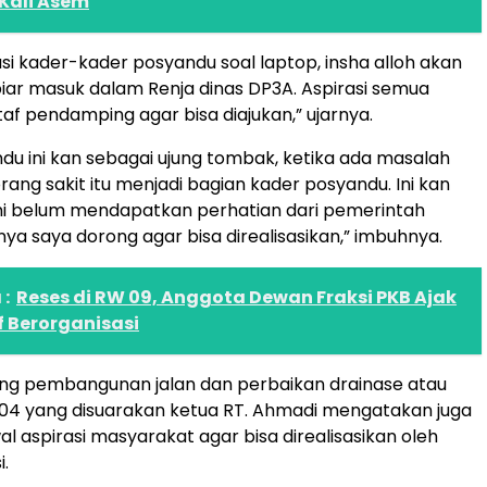
 Kali Asem
asi kader-kader posyandu soal laptop, insha alloh akan
iar masuk dalam Renja dinas DP3A. Aspirasi semua
taf pendamping agar bisa diajukan,” ujarnya.
du ini kan sebagai ujung tombak, ketika ada masalah
rang sakit itu menjadi bagian kader posyandu. Ini kan
ni belum mendapatkan perhatian dari pemerintah
ya saya dorong agar bisa direalisasikan,” imbuhnya.
:
Reses di RW 09, Anggota Dewan Fraksi PKB Ajak
f Berorganisasi
ang pembangunan jalan dan perbaikan drainase atau
 04 yang disuarakan ketua RT. Ahmadi mengatakan juga
 aspirasi masyarakat agar bisa direalisasikan oleh
.