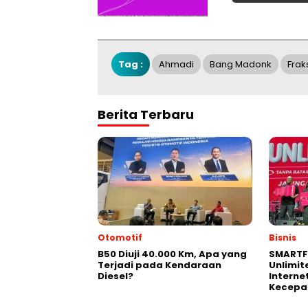
Tag :
Ahmadi
Bang Madonk
Frak
Berita Terbaru
Otomotif
Bisnis
B50 Diuji 40.000 Km, Apa yang
SMARTF
Terjadi pada Kendaraan
Unlimit
Diesel?
Interne
Kecepa