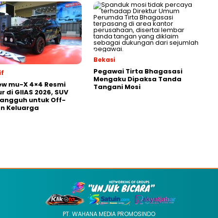
Bekasi
Pegawai Tirta Bhagasasi
f
Mengaku Dipaksa Tanda
ew mu-X 4×4 Resmi
Tangani Mosi
r di GIIAS 2026, SUV
Tangguh untuk Off-
n Keluarga
PT. WAHANA MEDIA PROMOSINDO