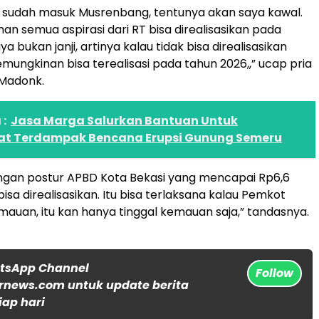
g sudah masuk Musrenbang, tentunya akan saya kawal.
 semua aspirasi dari RT bisa direalisasikan pada
saya bukan janji, artinya kalau tidak bisa direalisasikan
emungkinan bisa terealisasi pada tahun 2026,,” ucap pria
 Madonk.
:
Jasa Marga Salurkan Bantuan Untuk
t Terdampak Bencana Erupsi Gunung Semeru
engan postur APBD Kota Bekasi yang mencapai Rp6,6
 bisa direalisasikan. Itu bisa terlaksana kalau Pemkot
mauan, itu kan hanya tinggal kemauan saja,” tandasnya.
atsApp Channel
Follow
rnews.com untuk update berita
iap hari