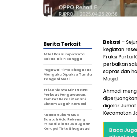
Bekasi
– Seju
Berita Terkait
kegiatan reses
Atlet Paralimpik Kota
Fraksi Partai
Bekasi Bikin Bangga
perbaikan sal
Pegawai Tirta Bhagasasi
sapras dan ho
Mengaku Dipaksa Tanda
Masjid.
Tangani Mosi
Tri Adhianto Minta OPD
Ahmadi mengu
Perkuat Pengawasan,
diperjuangkan
Pemkot Bekasi Benahi
Sistem Cegah Korupsi
digelar Jumat
Kecamatan Jat
Kuasa Hukum MSB
Bantah Ada Rekening
Pribadi di Kasus Dugaan
Korupsi Tirta Bhagasasi
Baca Juga 