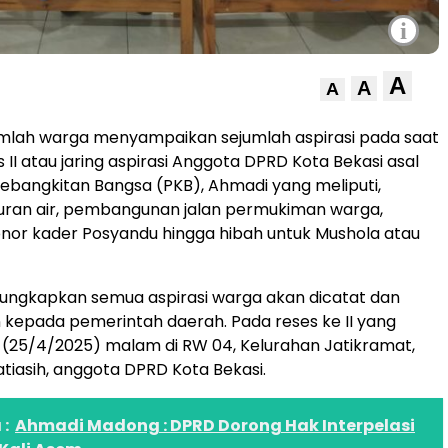
i
A
A
A
mlah warga menyampaikan sejumlah aspirasi pada saat
 II atau jaring aspirasi Anggota DPRD Kota Bekasi asal
 Kebangkitan Bangsa (PKB), Ahmadi yang meliputi,
uran air, pembangunan jalan permukiman warga,
nor kader Posyandu hingga hibah untuk Mushola atau
ngkapkan semua aspirasi warga akan dicatat dan
 kepada pemerintah daerah. Pada reses ke II yang
 (25/4/2025) malam di RW 04, Kelurahan Jatikramat,
iasih, anggota DPRD Kota Bekasi.
:
Ahmadi Madong : DPRD Dorong Hak Interpelasi