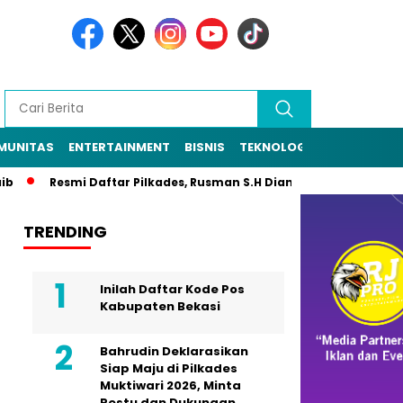
MUNITAS
ENTERTAINMENT
BISNIS
TEKNOLOGI
POLITIK
PE
Resmi Daftar Pilkades, Rusman S.H Diantar Sekitar 1.000 Warga k
TRENDING
Inilah Daftar Kode Pos
Kabupaten Bekasi
Bahrudin Deklarasikan
Siap Maju di Pilkades
Muktiwari 2026, Minta
Restu dan Dukungan