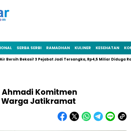
IONAL
SERBA SERBI
RAMADHAN
KULINER
KESEHATAN
KO
sih Bekasi! 3 Pejabat Jadi Tersangka, Rp4,5 Miliar Diduga Raib
PKB Ahmadi Komitmen
 Warga Jatikramat