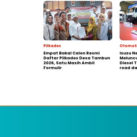
Pilkades
Otomoti
Empat Bakal Calon Resmi
Isuzu N
Daftar Pilkades Desa Tambun
Meluncu
2026, Satu Masih Ambil
Diesel 
Formulir
road da