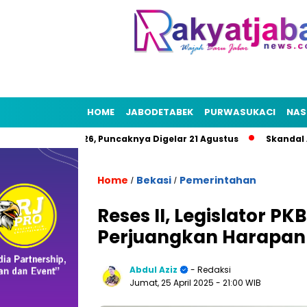
HOME
JABODETABEK
PURWASUKACI
NAS
 HUT RI 2026, Puncaknya Digelar 21 Agustus
Skandal Air Ber
Home
Bekasi
Pemerintahan
/
/
Reses II, Legislator 
Perjuangkan Harapan
Abdul Aziz
- Redaksi
Jumat, 25 April 2025
- 21:00 WIB