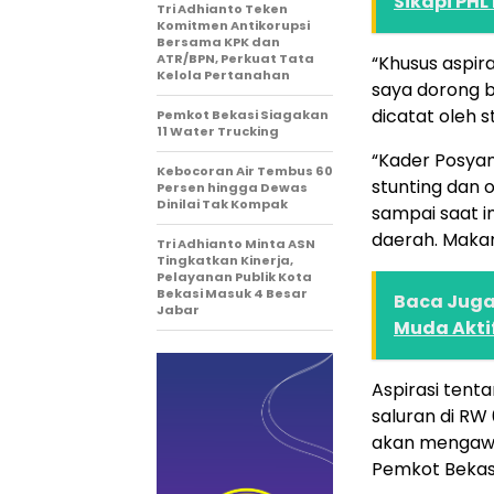
Sikapi PHL
Tri Adhianto Teken
Komitmen Antikorupsi
Bersama KPK dan
ATR/BPN, Perkuat Tata
“Khusus aspir
Kelola Pertanahan
saya dorong b
dicatat oleh s
Pemkot Bekasi Siagakan
11 Water Trucking
“Kader Posyan
Kebocoran Air Tembus 60
stunting dan o
Persen hingga Dewas
Dinilai Tak Kompak
sampai saat i
daerah. Makan
Tri Adhianto Minta ASN
Tingkatkan Kinerja,
Pelayanan Publik Kota
Bekasi Masuk 4 Besar
Baca Juga 
Jabar
Muda Akti
Aspirasi tent
saluran di RW
akan mengawal
Pemkot Bekasi