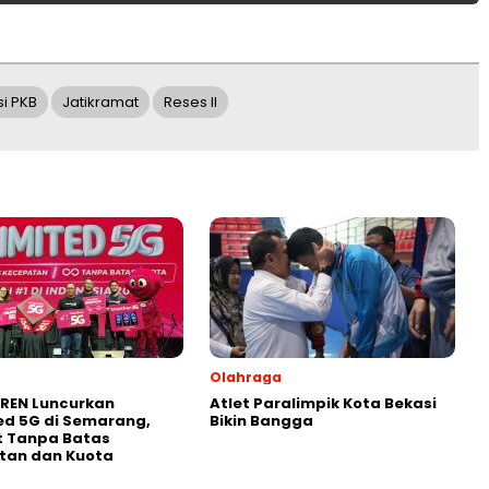
si PKB
Jatikramat
Reses II
Olahraga
REN Luncurkan
Atlet Paralimpik Kota Bekasi
ed 5G di Semarang,
Bikin Bangga
t Tanpa Batas
tan dan Kuota