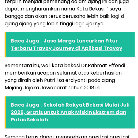
terpilih menjadi pemenang dalam ajang ini dan juga
dapat mengharumkan nama Kota Bekasi. ” saya
bangga dan akan terus berusaha lebih baik lagi si
ajang ajang yang lebih tinggi lagi” ujarnya.
Baca Juga :
Jasa Marga Luncurkan Fitur
Terbaru Travoy Journey di Aplikasi Travoy
Sementara itu, wali kota bekasi Dr.Rahmat Effendi
memberikan ucapan selamat atas keberhasilan
yang diraih oleh Putri lisa erdiyanti pada ajang
Mojang Jajaka Jawabarat tahun 2018 ini.
Baca Juga :
Sekolah Rakyat Bekasi Mulai Juli
2026, Gratis untuk Anak Miskin Ekstrem dan
Putus Sekolah
Semoga terus dapat menorehkan prestasi prestasi