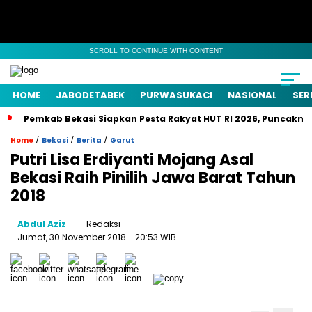
SCROLL TO CONTINUE WITH CONTENT
HOME
JABODETABEK
PURWASUKACI
NASIONAL
SER
Pemkab Bekasi Siapkan Pesta Rakyat HUT RI 2026, Puncaknya
/
/
/
Home
Bekasi
Berita
Garut
Putri Lisa Erdiyanti Mojang Asal
Bekasi Raih Pinilih Jawa Barat Tahun
2018
Abdul Aziz
- Redaksi
Jumat, 30 November 2018
- 20:53 WIB