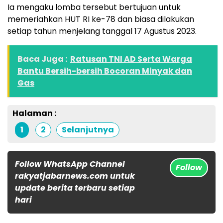
Ia mengaku lomba tersebut bertujuan untuk
memeriahkan HUT RI ke-78 dan biasa dilakukan
setiap tahun menjelang tanggal 17 Agustus 2023.
Baca Juga :
Ratusan TNI AD Serta Warga
Bantu Bersih-bersih Bocoran Minyak dan
Gas
Halaman :
1
2
Selanjutnya
Follow WhatsApp Channel
Follow
rakyatjabarnews.com untuk
update berita terbaru setiap
hari