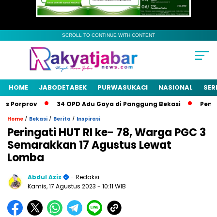
SCROLL TO CONTINUE WITH CONTENT
HOME
JABODETABEK
PURWASUKACI
NASIONAL
SER
 Porprov
34 OPD Adu Gaya di Panggung Bekasi
Pemkab 
/
/
/
Home
Bekasi
Berita
Inspirasi
Peringati HUT RI ke- 78, Warga PGC 3
Semarakkan 17 Agustus Lewat
Lomba
Abdul Aziz
- Redaksi
Kamis, 17 Agustus 2023
- 10:11 WIB