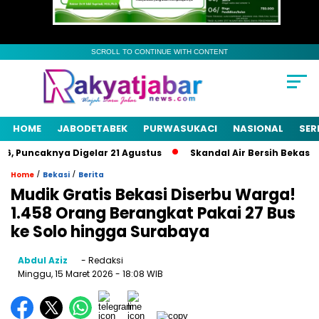
SCROLL TO CONTINUE WITH CONTENT
HOME
JABODETABEK
PURWASUKACI
NASIONAL
SER
 Puncaknya Digelar 21 Agustus
Skandal Air Bersih Bekasi! 3 
/
/
Home
Bekasi
Berita
Mudik Gratis Bekasi Diserbu Warga!
1.458 Orang Berangkat Pakai 27 Bus
ke Solo hingga Surabaya
Abdul Aziz
- Redaksi
Minggu, 15 Maret 2026
- 18:08 WIB