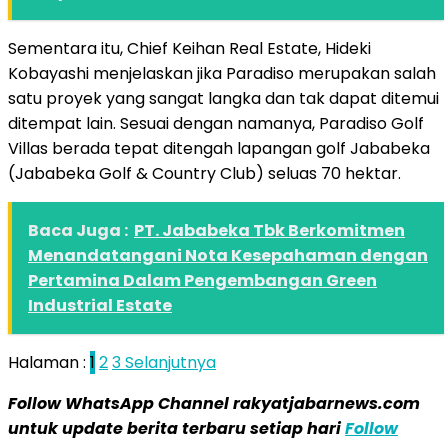
Sementara itu, Chief Keihan Real Estate, Hideki
Kobayashi menjelaskan jika Paradiso merupakan salah
satu proyek yang sangat langka dan tak dapat ditemui
ditempat lain. Sesuai dengan namanya, Paradiso Golf
Villas berada tepat ditengah lapangan golf Jababeka
(Jababeka Golf & Country Club) seluas 70 hektar.
Baca Juga :
PT. Jababeka Tbk Berkomitmen
Menandatangani Nota Kesepahaman dengan
Pertamina Dalam Pengembangan Green
Industrial Estate
Halaman :
1
2
3
Selanjutnya
Follow WhatsApp Channel rakyatjabarnews.com
untuk update berita terbaru setiap hari
Follow