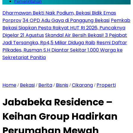
Pemerintahan
Dharmawan Bekti Naik Podium, Bekasi Bidik Emas
Porprov
34 OPD Adu Gaya di Panggung Bekasi
Pemkab
Bekasi Siapkan Pesta Rakyat HUT RI 2026, Puncaknya
Digelar 21 Agustus
Skandal Air Bersih Bekasi! 3 Pejabat
Jadi Tersangka, Rp4,5 Miliar Diduga Raib
Resmi Daftar
Pilkades, Rusman S.H Diantar Sekitar 1.000 Warga ke
Sekretariat Panitia
Home
Bekasi
Berita
Bisnis
Cikarang
Properti
/
/
/
/
/
Jababeka Residence –
Keihan Group Hadirkan
Perumahan Mewah