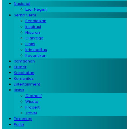
Nasional
Luar Negeri
Serba Serbi
Pendidikan
Inspirasi
Hiburan
Olahraga
Opini
Kriminalitas
Kecantikan
Ramadhan
Kuliner
Kesehatan
Komunitas
Entertainment
Bisnis
Otomotif
Wisata
Properti
Travel
Teknologi
Politik