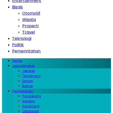
Entertainment
Bisnis
Otomotif
Wisata
Properti
Travel
Teknologi
Politik
Pemerintahan
Home
Jabodetabek
Jakarta
Tangerang
Depok
Bekasi
Purwasukaci
Purwakarta
Subang
Karawang
Cikampek