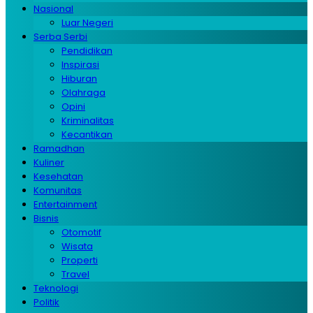
Nasional
Luar Negeri
Serba Serbi
Pendidikan
Inspirasi
Hiburan
Olahraga
Opini
Kriminalitas
Kecantikan
Ramadhan
Kuliner
Kesehatan
Komunitas
Entertainment
Bisnis
Otomotif
Wisata
Properti
Travel
Teknologi
Politik