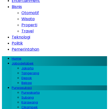
Entertainment
Bisnis
Otomotif
Wisata
Properti
Travel
Teknologi
Politik
Pemerintahan
Home
Jabodetabek
Jakarta
Tangerang
Depok
Bekasi
Purwasukaci
Purwakarta
Subang
Karawang
Cikampek