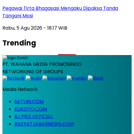
Pegawai Tirta Bhagasasi Mengaku Dipaksa Tanda
Tangani Mosi
Rabu, 5 Agu 2026 - 18:17 WIB
Trending
PT. WAHANA MEDIA PROMOSINDO
NETWORKING OF GROUPS
Media Network
SATUIN.COM
KLIKOTO.COM
RJ PRO OFFICIAL
RAKYATJABARNEWS.COM