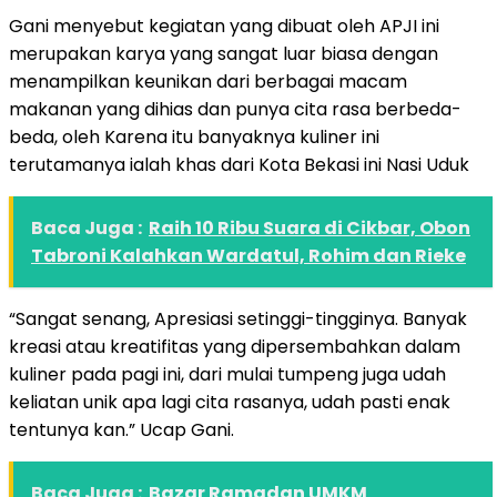
Gani menyebut kegiatan yang dibuat oleh APJI ini
merupakan karya yang sangat luar biasa dengan
menampilkan keunikan dari berbagai macam
makanan yang dihias dan punya cita rasa berbeda-
beda, oleh Karena itu banyaknya kuliner ini
terutamanya ialah khas dari Kota Bekasi ini Nasi Uduk
Baca Juga :
Raih 10 Ribu Suara di Cikbar, Obon
Tabroni Kalahkan Wardatul, Rohim dan Rieke
“Sangat senang, Apresiasi setinggi-tingginya. Banyak
kreasi atau kreatifitas yang dipersembahkan dalam
kuliner pada pagi ini, dari mulai tumpeng juga udah
keliatan unik apa lagi cita rasanya, udah pasti enak
tentunya kan.” Ucap Gani.
Baca Juga :
Bazar Ramadan UMKM