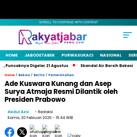
SCROLL TO CONTINUE WITH CONTENT
HOME
JABODETABEK
PURWASUKACI
NASIONAL
SER
 Puncaknya Digelar 21 Agustus
Skandal Air Bersih Bekasi! 3 
/
/
/
Home
Bekasi
Berita
Pemerintahan
Ade Kuswara Kunang dan Asep
Surya Atmaja Resmi Dilantik oleh
Presiden Prabowo
Abdul Aziz
- Redaksi
Kamis, 20 Februari 2025
- 15:44 WIB