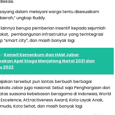
Bekasi.
 sayang dalam melayani warga tentu disesuaikam
erah,” ungkap Ruddy.
n lainnya berupa pemberian insentif kepada sejumlah
kat, pembangunan infrastruktur yang terintegrasi
 “smart city”, dan masih banyak lagi.
:
Kanwil Kemenkum dan HAM Jabar
akan Apel Siaga Menjelang Natal 2021 dan
u 2022
ijakan tersebut pun lantas berbuah berbagai
skala Jabar juga nasional. Sebut saja Penghargaan dari
tas suasana kebebasan beragama di Indonesia, World
e Excelence, Attractiveness Award, Kota Layak Anak,
muda, Kota Sehat, dan masih banyak lagi.