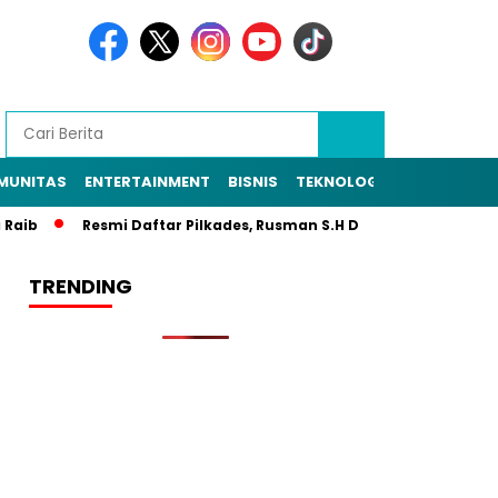
MUNITAS
ENTERTAINMENT
BISNIS
TEKNOLOGI
POLITIK
PE
b
Resmi Daftar Pilkades, Rusman S.H Diantar Sekitar 1.000 Wa
TRENDING