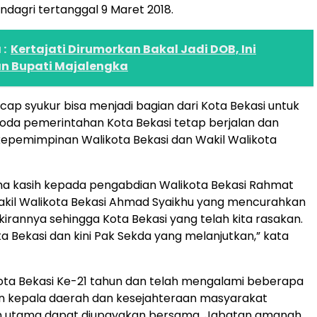
dagri tertanggal 9 Maret 2018.
:
Kertajati Dirumorkan Bakal Jadi DOB, Ini
 Bupati Majalengka
p syukur bisa menjadi bagian dari Kota Bekasi untuk
oda pemerintahan Kota Bekasi tetap berjalan dan
epemimpinan Walikota Bekasi dan Wakil Walikota
ma kasih kepada pengabdian Walikota Bekasi Rahmat
akil Walikota Bekasi Ahmad Syaikhu yang mencurahkan
kirannya sehingga Kota Bekasi yang telah kita rasakan.
ta Bekasi dan kini Pak Sekda yang melanjutkan,” kata
ota Bekasi Ke-21 tahun dan telah mengalami beberapa
an kepala daerah dan kesejahteraan masyarakat
an utama dapat diupayakan bersama. Jabatan amanah