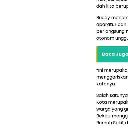
dah kita beru
Ruddy menamba
aparatur dan
berlangsung m
otonom unggul
Baca Juga 
“Ini merupaka
menggariskan
katanya.
Salah satunya
Kota merupak
warga yang gr
Bekasi mengga
Rumah Sakit di