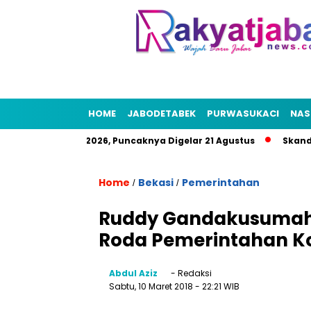
HOME
JABODETABEK
PURWASUKACI
NAS
akyat HUT RI 2026, Puncaknya Digelar 21 Agustus
Skandal Ai
Home
Bekasi
Pemerintahan
/
/
Ruddy Gandakusumah: 
Roda Pemerintahan Ko
Abdul Aziz
- Redaksi
Sabtu, 10 Maret 2018
- 22:21 WIB