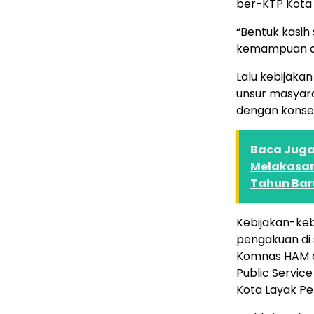
ber-KTP Kota 
“Bentuk kasih
kemampuan da
Lalu kebijaka
unsur masyara
dengan konsep
Baca Juga 
Melakasan
Tahun Bar
Kebijakan-keb
pengakuan di 
Komnas HAM a
Public Servic
Kota Layak Pe