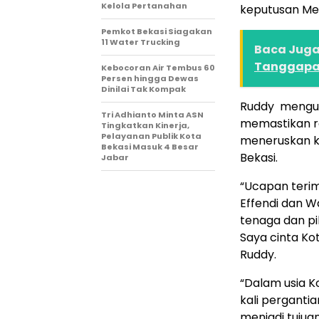
Kelola Pertanahan
keputusan Men
Pemkot Bekasi Siagakan
11 Water Trucking
Baca Juga 
Tanggapan
Kebocoran Air Tembus 60
Persen hingga Dewas
Dinilai Tak Kompak
Ruddy menguca
Tri Adhianto Minta ASN
memastikan r
Tingkatkan Kinerja,
Pelayanan Publik Kota
meneruskan k
Bekasi Masuk 4 Besar
Bekasi.
Jabar
“Ucapan teri
Effendi dan W
tenaga dan pi
Saya cinta Ko
Ruddy.
“Dalam usia K
kali perganti
menjadi tuju