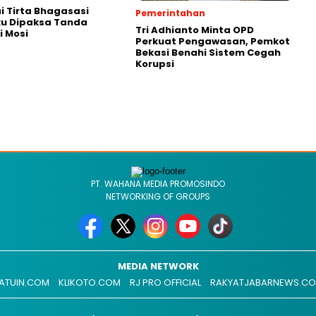
 Tirta Bhagasasi
Pemerintahan
u Dipaksa Tanda
Tri Adhianto Minta OPD
 Mosi
Perkuat Pengawasan, Pemkot
Bekasi Benahi Sistem Cegah
Korupsi
PT. WAHANA MEDIA PROMOSINDO
NETWORKING OF GROUPS
MEDIA NETWORK
ATUIN.COM
KLIKOTO.COM
RJ PRO OFFICIAL
RAKYATJABARNEWS.C