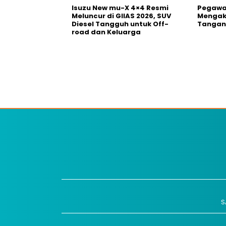
Isuzu New mu-X 4×4 Resmi
Pegawai
Meluncur di GIIAS 2026, SUV
Mengak
Diesel Tangguh untuk Off-
Tangani
road dan Keluarga
S