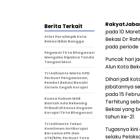
RakyatJabar
Berita Terkait
pada 10 Maret
Atlet Paralimpik Kota
Bekasi Dr Rah
Bekasi Bikin Bangga
pada periode 
Pegawai Tirta Bhagasasi
Mengaku Dipaksa Tanda
Puncak hari j
Tangani Mosi
Alun Kota Bek
Tri Adhianto Minta OPD
Perkuat Pengawasan,
Dihari jadi K
Pemkot Bekasi Benahi
jabatannya se
Sistem Cegah Korupsi
pada 15 Febru
Kuasa Hukum MSB
Terhitung seb
Bantah Ada Rekening
Pribadi di Kasus Dugaan
Bekasi yang b
Korupsi Tirta Bhagasasi
tahun ke-21.
Tri Adhianto Teken
Tugasnya kini
Komitmen Antikorupsi
Bersama KPK dan
selaku Pelaksa
ATR/BPN, Perkuat Tata