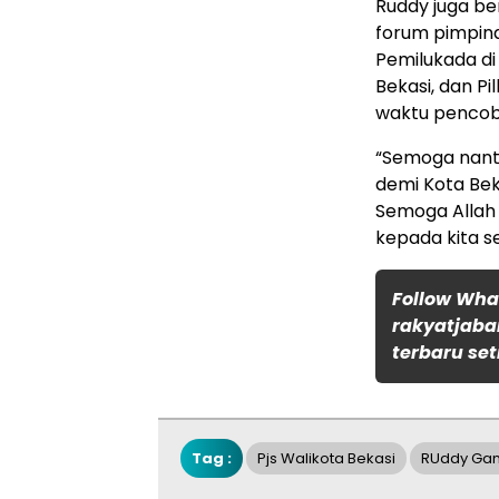
Ruddy juga be
forum pimpin
Pemilukada di 
Bekasi, dan P
waktu pencob
“Semoga nant
demi Kota Beka
Semoga Allah
kepada kita s
Follow Wh
rakyatjaba
terbaru set
Tag :
Pjs Walikota Bekasi
RUddy Ga