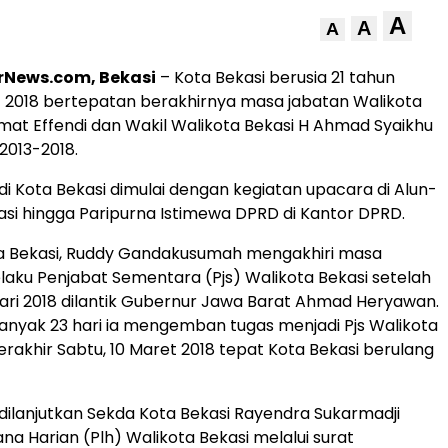
A
A
A
News.com, Bekasi
– Kota Bekasi berusia 21 tahun
 2018 bertepatan berakhirnya masa jabatan Walikota
mat Effendi dan Wakil Walikota Bekasi H Ahmad Syaikhu
2013-2018.
adi Kota Bekasi dimulai dengan kegiatan upacara di Alun-
asi hingga Paripurna Istimewa DPRD di Kantor DPRD.
ota Bekasi, Ruddy Gandakusumah mengakhiri masa
laku Penjabat Sementara (Pjs) Walikota Bekasi setelah
ari 2018 dilantik Gubernur Jawa Barat Ahmad Heryawan.
anyak 23 hari ia mengemban tugas menjadi Pjs Walikota
erakhir Sabtu, 10 Maret 2018 tepat Kota Bekasi berulang
 dilanjutkan Sekda Kota Bekasi Rayendra Sukarmadji
na Harian (Plh) Walikota Bekasi melalui surat