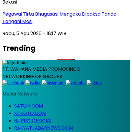
Bekasi
Pegawai Tirta Bhagasasi Mengaku Dipaksa Tanda
Tangani Mosi
Rabu, 5 Agu 2026 - 18:17 WIB
Trending
PT. WAHANA MEDIA PROMOSINDO
NETWORKING OF GROUPS
Media Network
SATUIN.COM
KLIKOTO.COM
RJ PRO OFFICIAL
RAKYATJABARNEWS.COM