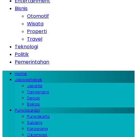
Entertainment
Bisnis
Otomotif
Wisata
Properti
Travel
Teknologi
Politik
Pemerintahan
Home
Jabodetabek
Jakarta
Tangerang
Depok
Bekasi
Purwasukaci
Purwakarta
Subang
Karawang
Cikampek