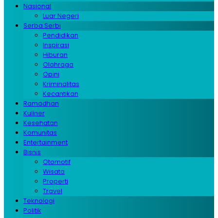
Nasional
Luar Negeri
Serba Serbi
Pendidikan
Inspirasi
Hiburan
Olahraga
Opini
Kriminalitas
Kecantikan
Ramadhan
Kuliner
Kesehatan
Komunitas
Entertainment
Bisnis
Otomotif
Wisata
Properti
Travel
Teknologi
Politik