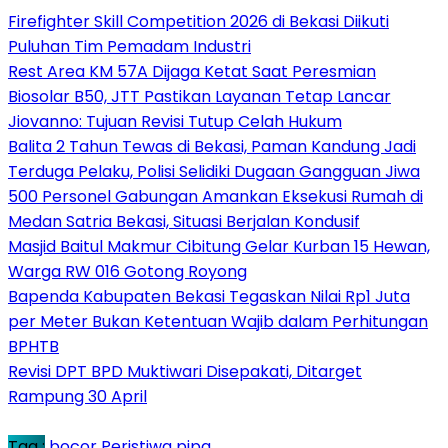
Firefighter Skill Competition 2026 di Bekasi Diikuti
Puluhan Tim Pemadam Industri
Rest Area KM 57A Dijaga Ketat Saat Peresmian
Biosolar B50, JTT Pastikan Layanan Tetap Lancar
Jiovanno: Tujuan Revisi Tutup Celah Hukum
Balita 2 Tahun Tewas di Bekasi, Paman Kandung Jadi
Terduga Pelaku, Polisi Selidiki Dugaan Gangguan Jiwa
500 Personel Gabungan Amankan Eksekusi Rumah di
Medan Satria Bekasi, Situasi Berjalan Kondusif
Masjid Baitul Makmur Cibitung Gelar Kurban 15 Hewan,
Warga RW 016 Gotong Royong
Bapenda Kabupaten Bekasi Tegaskan Nilai Rp1 Juta
per Meter Bukan Ketentuan Wajib dalam Perhitungan
BPHTB
Revisi DPT BPD Muktiwari Disepakati, Ditarget
Rampung 30 April
Tag :
bocor
Peristiwa
pipa