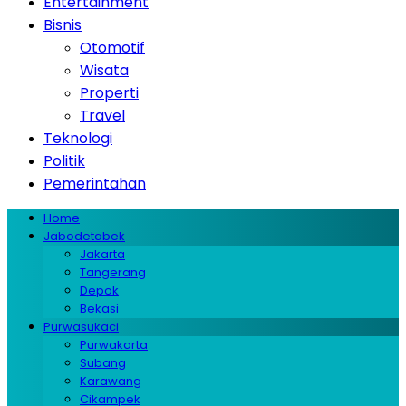
Entertainment
Bisnis
Otomotif
Wisata
Properti
Travel
Teknologi
Politik
Pemerintahan
Home
Jabodetabek
Jakarta
Tangerang
Depok
Bekasi
Purwasukaci
Purwakarta
Subang
Karawang
Cikampek