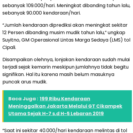
sebanyak 109.000/hari. Meningkat dibanding tahun lalu,
sebanyak 90.000 kendaraan/hari.
“Jumlah kendaraan diprediksi akan meningkat sekitar
12 Persen dibanding musim mudik tahun lalu,” ungkap
Suyitno, GM Operasional Lintas Marga Sedaya (LMS) tol
Cipali.
Disampaikan olehnya, lonjakan kendaraan sudah mulai
terjadi sejak kemarin meskipun jumlahnya tidak begitu
signifikan. Hal itu karena masih belum masuknya
puncak arus mudik.
Baca Juga :
199 Ribu Kendaraan
Meninggalkan Jakarta Melalui GT Cikampek
Utama Sejak H-7 s.d H-5 Lebaran 2019
“Saat ini sekitar 40.000/hari kendaraan melintas di tol