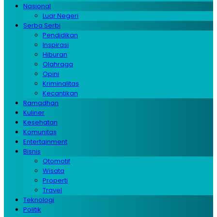
Nasional
Luar Negeri
Serba Serbi
Pendidikan
Inspirasi
Hiburan
Olahraga
Opini
Kriminalitas
Kecantikan
Ramadhan
Kuliner
Kesehatan
Komunitas
Entertainment
Bisnis
Otomotif
Wisata
Properti
Travel
Teknologi
Politik